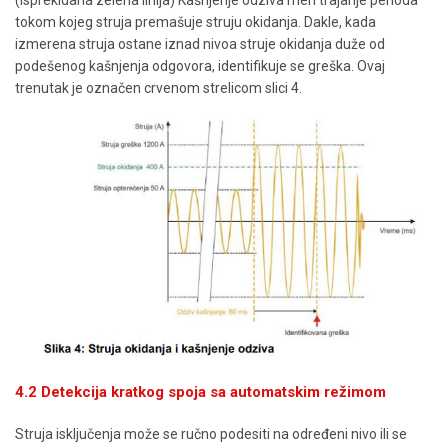
(isprekidana zelena linija) Kašnjenje odziva meri trajanje perioda
tokom kojeg struja premašuje struju okidanja. Dakle, kada
izmerena struja ostane iznad nivoa struje okidanja duže od
podešenog kašnjenja odgovora, identifikuje se greška. Ovaj
trenutak je označen crvenom strelicom slici 4.
4.2 Detekcija kratkog spoja sa automatskim režimom
Struja isključenja može se ručno podesiti na određeni nivo ili se