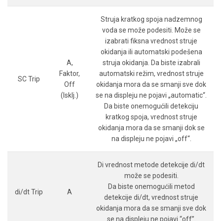
Struja kratkog spoja nadzemnog
voda se može podesiti. Može se
izabrati fiksna vrednost struje
okidanja ili automatski podešena
A,
struja okidanja. Da biste izabrali
Faktor,
automatski režim, vrednost struje
SC Trip
Off
okidanja mora da se smanji sve dok
(Isklj.)
se na displeju ne pojavi „automatic“.
Da biste onemogućili detekciju
kratkog spoja, vrednost struje
okidanja mora da se smanji dok se
na displeju ne pojavi „off“.
Di vrednost metode detekcije di/dt
može se podesiti.
Da biste onemogućili metod
di/dt Trip
A
detekcije di/dt, vrednost struje
okidanja mora da se smanji sve dok
se na displeju ne pojavi “off”.