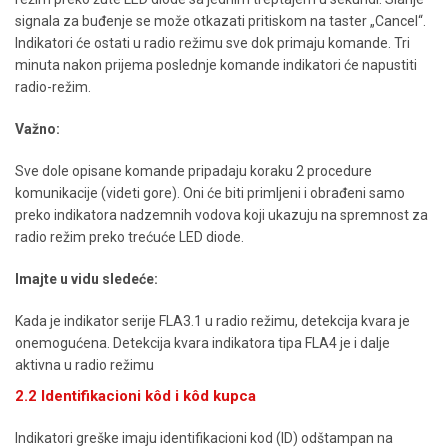
signala za buđenje se može otkazati pritiskom na taster „Cancel“.
Indikatori će ostati u radio režimu sve dok primaju komande. Tri
minuta nakon prijema poslednje komande indikatori će napustiti
radio-režim.
Važno:
Sve dole opisane komande pripadaju koraku 2 procedure
komunikacije (videti gore). Oni će biti primljeni i obrađeni samo
preko indikatora nadzemnih vodova koji ukazuju na spremnost za
radio režim preko trećuće LED diode.
Imajte u vidu sledeće:
Kada je indikator serije FLA3.1 u radio režimu, detekcija kvara je
onemogućena. Detekcija kvara indikatora tipa FLA4 je i dalje
aktivna u radio režimu
2.2 Identifikacioni kôd i kôd kupca
Indikatori greške imaju identifikacioni kod (ID) odštampan na