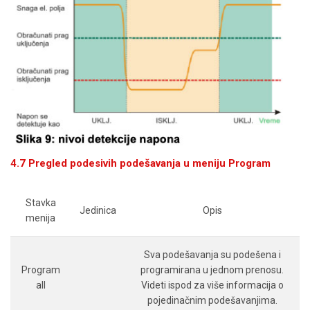
4.7 Pregled podesivih podešavanja u meniju Program
Stavka
Jedinica
Opis
menija
Sva podešavanja su podešena i
Program
programirana u jednom prenosu.
all
Videti ispod za više informacija o
pojedinačnim podešavanjima.