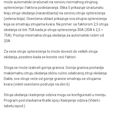
može automatski izračunati na osnovu normalnog strujnog
opterećenja i faktora podešavanja. Slika 5 prikazuje izračunatu
liniju struje okidanja (narandžasta) na osnovu struje opterećenja
(zelena linija). Osenčena oblast prikazuje sva strujna opterećenja
koja se smatraju strujama kvara. Na primer. sa faktorom 2,5 struja
okidanja će biti 75A kada je struja opterećenja 30A (30A k 2,5 =
75A). Postoji minimalna struja okidanja za automatski režim od
20A
Za veće struje opterećenja to može dovesti do velikih struja
okidanja, posebno kada se koriste veći faktori.
Stoga se može izabrati gornja granica. Gornja granica postavlja
maksimalnu struju okidanja sličnu ručno odabranoj struji okidanja.
Dakle, sve struje veće od gornje granice smatraju se strujama
kvara (videti osenčeno područje na slici 6).
Struja okidanja i kašnjenje odziva mogu se konfigurisati u meniju
Program pod stavkama Kratki spoj i Kašnjenje odziva (Videti i
tabelu ispod.)