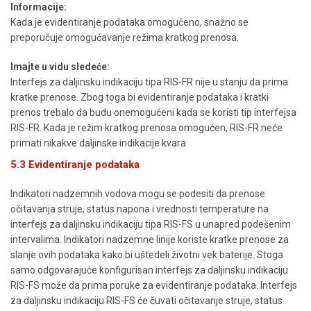
Informacije:
Kada je evidentiranje podataka omogućeno, snažno se
preporučuje omogućavanje režima kratkog prenosa.
Imajte u vidu sledeće:
Interfejs za daljinsku indikaciju tipa RIS-FR nije u stanju da prima
kratke prenose. Zbog toga bi evidentiranje podataka i kratki
prenos trebalo da budu onemogućeni kada se koristi tip interfejsa
RIS-FR. Kada je režim kratkog prenosa omogućen, RIS-FR neće
primati nikakve daljinske indikacije kvara
5.3 Evidentiranje podataka
Indikatori nadzemnih vodova mogu se podesiti da prenose
očitavanja struje, status napona i vrednosti temperature na
interfejs za daljinsku indikaciju tipa RIS-FS u unapred podešenim
intervalima. Indikatori nadzemne linije koriste kratke prenose za
slanje ovih podataka kako bi uštedeli životni vek baterije. Stoga
samo odgovarajuće konfigurisan interfejs za daljinsku indikaciju
RIS-FS može da prima poruke za evidentiranje podataka. Interfejs
za daljinsku indikaciju RIS-FS će čuvati očitavanje struje, status