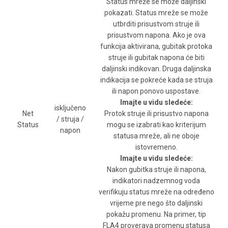
Status mreže se može daljinski
pokazati. Status mreže se može
utbrditi prisustvom struje ili
prisustvom napona. Ako je ova
funkcija aktivirana, gubitak protoka
struje ili gubitak napona će biti
daljinski indikovan. Druga daljinska
indikacija se pokreće kada se struja
ili napon ponovo uspostave.
Imajte u vidu sledeće:
isključeno
Net
Protok struje ili prisustvo napona
/ struja /
Status
mogu se izabrati kao kriterijum
napon
statusa mreže, ali ne oboje
istovremeno.
Imajte u vidu sledeće:
Nakon gubitka struje ili napona,
indikatori nadzemnog voda
verifikuju status mreže na određeno
vrijeme pre nego što daljinski
pokažu promenu. Na primer, tip
FLA4 proverava promenu statusa