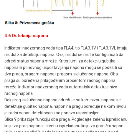
4.6 Detekcija napona
Indikatori nadzemnog voda tipa FLA4, tip FLA3.1V i FLA3.1VL imaju
modul za detekciju napona. Ovaj modul se može konfigurisati da
odredi status napona mreže. Kriterijumi za detekciju gubitka
napona ili ponovnog uspostavljanja napona mogu se podesiti sa
dva praga, pragom napona i pragom isključenog napona. Oba
praga su određena prilagođenim procentom radnog napona
mreže. Indikator nadzemnog voda automatski detektuje nivo
radnog napona.
Dok prag isključenog napona određuje na kom nivou napona se
detektuje gubitak napona, napon na pragu određuje na kom nivou
je radni napon detektovan kao ponovo uspostavljen.
Slika 9 prikazuje funkciju oba praga. Pogledajte zelenu isprekidanu
liniju za prag napona i crvenu isprekidanu liniju za granični napon