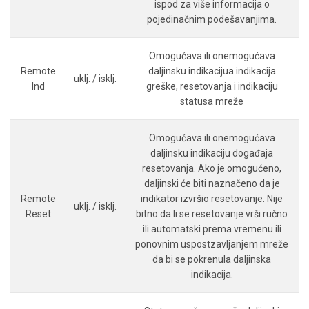
ispod za više informacija o
pojedinačnim podešavanjima.
Omogućava ili onemogućava
Remote
daljinsku indikacijua indikacija
uklj. / isklj.
Ind
greške, resetovanja i indikaciju
statusa mreže
Omogućava ili onemogućava
daljinsku indikaciju događaja
resetovanja. Ako je omogućeno,
daljinski će biti naznačeno da je
Remote
indikator izvršio resetovanje. Nije
uklj. / isklj.
Reset
bitno da li se resetovanje vrši ručno
ili automatski prema vremenu ili
ponovnim uspostzavljanjem mreže
da bi se pokrenula daljinska
indikacija.