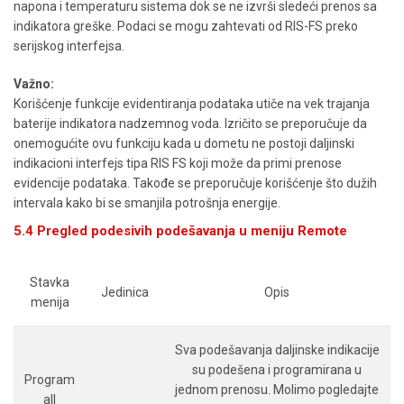
napona i temperaturu sistema dok se ne izvrši sledeći prenos sa
indikatora greške. Podaci se mogu zahtevati od RIS-FS preko
serijskog interfejsa.
Važno:
Korišćenje funkcije evidentiranja podataka utiče na vek trajanja
baterije indikatora nadzemnog voda. Izričito se preporučuje da
onemogućite ovu funkciju kada u dometu ne postoji daljinski
indikacioni interfejs tipa RIS FS koji može da primi prenose
evidencije podataka. Takođe se preporučuje korišćenje što dužih
intervala kako bi se smanjila potrošnja energije.
5.4 Pregled podesivih podešavanja u meniju Remote
Stavka
Jedinica
Opis
menija
Sva podešavanja daljinske indikacije
su podešena i programirana u
Program
jednom prenosu. Molimo pogledajte
all