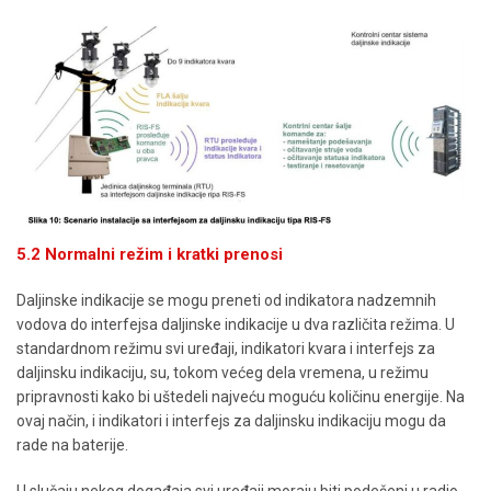
5.2 Normalni režim i kratki prenosi
Daljinske indikacije se mogu preneti od indikatora nadzemnih
vodova do interfejsa daljinske indikacije u dva različita režima. U
standardnom režimu svi uređaji, indikatori kvara i interfejs za
daljinsku indikaciju, su, tokom većeg dela vremena, u režimu
pripravnosti kako bi uštedeli najveću moguću količinu energije. Na
ovaj način, i indikatori i interfejs za daljinsku indikaciju mogu da
rade na baterije.
U slučaju nekog događaja svi uređaji moraju biti podešeni u radio