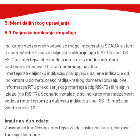
5. Meni daljinskog upravljanja
5.1 Daljinska indikacija događaja
Indikatori nadzemnih vodova se mogu integrisati u SCADA sistem
uz pomoć interfejsa za daljinsku indikaciju tipa RISFR ili tipa RIS-
FS. Oba interfejsa obezbeđuju interfejs između indikatora
nadzemnih vodova i RTU-a montiranog na stub.
Interfejsi za daljinsku indikaciju prikupljaju udaljene indikacije od
indikatora u dometu preko radija kratkog dometa i pružaju ove
informacije RTU preko serijskog interfejsa (tip RIS-FS) ili relejnih
izlaza (tip RIS FR). Scenario instalacije sa indikatorima nadzemnih
vodova i interfejsom za daljinsku indikaciju tipa RIS-FS može se
videti na slici 10.
Imajte u vidu sledeće:
Zavisno od korišćenog interfejsa za daljinsku indikaciju, nisu sve
funkcije dostupne.