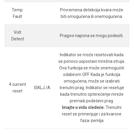
Temp.
Privremena detekcija kvara može
Fault
biti omogućena ili onemogućena.
Volt
Pragovi napona se mogu podesiti.
Detect
Indikator se može resetovati kada
se ponovo uspostavi mrežna struja.
Ova funkcija se može onemogućiti
odabirom OFF. Kada je funkcija
omogućena, može se izabrati
4 current
ISKLJ./A
trenutni prag. Indikator se resetuje
reset
kada trenutno opterećenje mreže
premaši podešeni prag.
Imajte u vidu sledeće:
Trenutni
reset se primenjuje i za kvarove
faza-zemlja