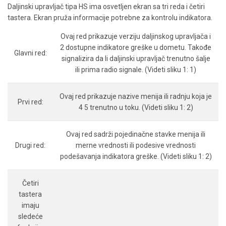
Daljinski upravljač tipa HS ima osvetljen ekran sa tri reda i četiri
tastera. Ekran pruža informacije potrebne za kontrolu indikatora.
Ovaj red prikazuje verziju daljinskog upravljača i
2 dostupne indikatore greške u dometu. Takođe
Glavni red:
signalizira da li daljinski upravljač trenutno šalje
ili prima radio signale. (Videti sliku 1: 1)
Ovaj red prikazuje nazive menija ili radnju koja je
Prvi red:
4 5 trenutno u toku. (Videti sliku 1: 2)
Ovaj red sadrži pojedinačne stavke menija ili
Drugi red:
merne vrednosti ili podesive vrednosti
podešavanja indikatora greške. (Videti sliku 1: 2)
Četiri
tastera
imaju
sledeće