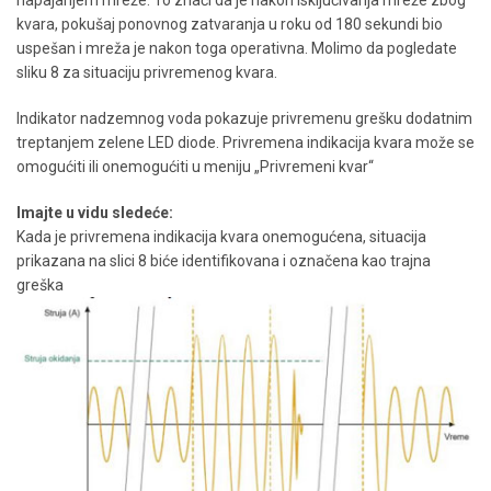
napajanjem mreže. To znači da je nakon isključivanja mreže zbog
kvara, pokušaj ponovnog zatvaranja u roku od 180 sekundi bio
uspešan i mreža je nakon toga operativna. Molimo da pogledate
sliku 8 za situaciju privremenog kvara.
Indikator nadzemnog voda pokazuje privremenu grešku dodatnim
treptanjem zelene LED diode. Privremena indikacija kvara može se
omogućiti ili onemogućiti u meniju „Privremeni kvar“
Imajte u vidu sledeće:
Kada je privremena indikacija kvara onemogućena, situacija
prikazana na slici 8 biće identifikovana i označena kao trajna
greška