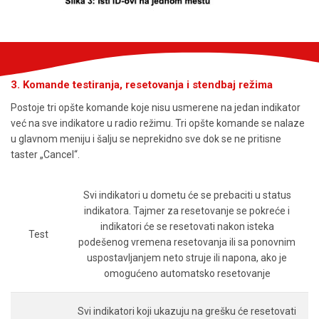
3. Komande testiranja, resetovanja i stendbaj režima
Postoje tri opšte komande koje nisu usmerene na jedan indikator
već na sve indikatore u radio režimu. Tri opšte komande se nalaze
u glavnom meniju i šalju se neprekidno sve dok se ne pritisne
taster „Cancel“.
Svi indikatori u dometu će se prebaciti u status
indikatora. Tajmer za resetovanje se pokreće i
indikatori će se resetovati nakon isteka
Test
podešenog vremena resetovanja ili sa ponovnim
uspostavljanjem neto struje ili napona, ako je
omogućeno automatsko resetovanje
Svi indikatori koji ukazuju na grešku će resetovati