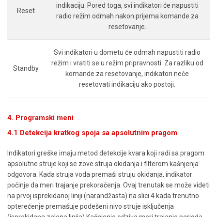
indikaciju. Pored toga, svi indikatori će napustiti
Reset
radio režim odmah nakon prijema komande za
resetovanje.
Svi indikatori u dometu će odmah napustiti radio
režim i vratiti se u režim pripravnosti. Za razliku od
Standby
komande za resetovanje, indikatori neće
resetovati indikaciju ako postoji.
4. Programski meni
4.1 Detekcija kratkog spoja sa apsolutnim pragom
Indikatori greške imaju metod detekcije kvara koji radi sa pragom
apsolutne struje koji se zove struja okidanja i filterom kašnjenja
odgovora. Kada struja voda premaši struju okidanja, indikator
počinje da meri trajanje prekoračenja. Ovaj trenutak se može videti
na prvoj isprekidanoj liniji (narandžasta) na slici 4 kada trenutno
opterećenje premašuje podešeni nivo struje isključenja