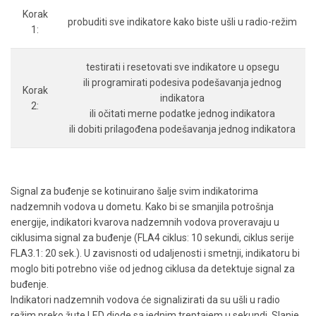
Korak
probuditi sve indikatore kako biste ušli u radio-režim
1:
testirati i resetovati sve indikatore u opsegu
ili programirati podesiva podešavanja jednog
Korak
indikatora
2:
ili očitati merne podatke jednog indikatora
ili dobiti prilagođena podešavanja jednog indikatora
Signal za buđenje se kotinuirano šalje svim indikatorima
nadzemnih vodova u dometu. Kako bi se smanjila potrošnja
energije, indikatori kvarova nadzemnih vodova proveravaju u
ciklusima signal za buđenje (FLA4 ciklus: 10 sekundi, ciklus serije
FLA3.1: 20 sek.). U zavisnosti od udaljenosti i smetnji, indikatoru bi
moglo biti potrebno više od jednog ciklusa da detektuje signal za
buđenje.
Indikatori nadzemnih vodova će signalizirati da su ušli u radio
režim preko žute LED diode sa jednim treptajem u sekundi. Slanje