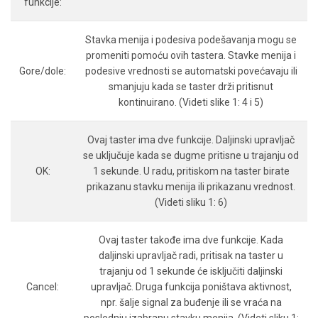
funkcije:
Stavka menija i podesiva podešavanja mogu se
promeniti pomoću ovih tastera. Stavke menija i
Gore/dole:
podesive vrednosti se automatski povećavaju ili
smanjuju kada se taster drži pritisnut
kontinuirano. (Videti slike 1: 4 i 5)
Ovaj taster ima dve funkcije. Daljinski upravljač
se uključuje kada se dugme pritisne u trajanju od
OK:
1 sekunde. U radu, pritiskom na taster birate
prikazanu stavku menija ili prikazanu vrednost.
(Videti sliku 1: 6)
Ovaj taster takođe ima dve funkcije. Kada
daljinski upravljač radi, pritisak na taster u
trajanju od 1 sekunde će isključiti daljinski
Cancel:
upravljač. Druga funkcija poništava aktivnost,
npr. šalje signal za buđenje ili se vraća na