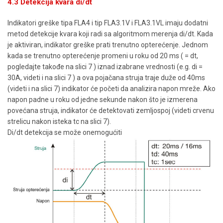
4.3 Detekcija kvara di/dt
Indikatori greške tipa FLA4 i tip FLA3.1V i FLA3.1VL imaju dodatni
metod detekcije kvara koji radi sa algoritmom merenja di/dt. Kada
je aktiviran, indikator greške prati trenutno opterećenje. Jednom
kada se trenutno opterećenje promeni u roku od 20 ms ( = dt,
pogledajte takođe na slici 7 ) iznad izabrane vrednosti (e.g. di =
30A, videti i na slici 7 ) a ova pojačana struja traje duže od 40ms
(videti i na slici 7) indikator će početi da analizira napon mreže. Ako
napon padne u roku od jedne sekunde nakon što je izmerena
povećana struja, indikator će detektovati zemljospoj (videti crvenu
strelicu nakon isteka tc na slici 7).
Di/dt detekcija se može onemogućiti