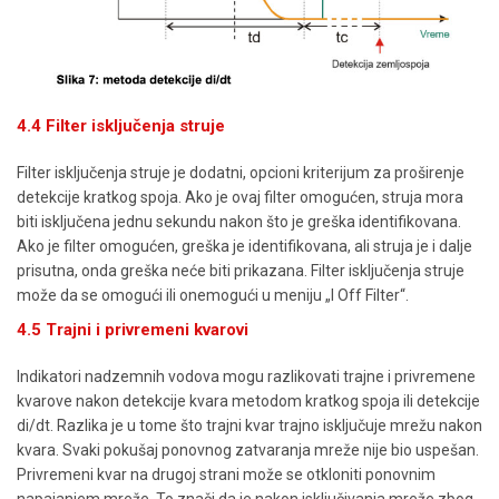
4.4 Filter isključenja struje
Filter isključenja struje je dodatni, opcioni kriterijum za proširenje
detekcije kratkog spoja. Ako je ovaj filter omogućen, struja mora
biti isključena jednu sekundu nakon što je greška identifikovana.
Ako je filter omogućen, greška je identifikovana, ali struja je i dalje
prisutna, onda greška neće biti prikazana. Filter isključenja struje
može da se omogući ili onemogući u meniju „I Off Filter“.
4.5 Trajni i privremeni kvarovi
Indikatori nadzemnih vodova mogu razlikovati trajne i privremene
kvarove nakon detekcije kvara metodom kratkog spoja ili detekcije
di/dt. Razlika je u tome što trajni kvar trajno isključuje mrežu nakon
kvara. Svaki pokušaj ponovnog zatvaranja mreže nije bio uspešan.
Privremeni kvar na drugoj strani može se otkloniti ponovnim