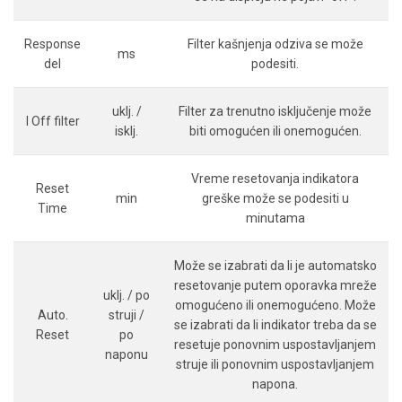
Response
Filter kašnjenja odziva se može
ms
del
podesiti.
uklj. /
Filter za trenutno isključenje može
I Off filter
isklj.
biti omogućen ili onemogućen.
Vreme resetovanja indikatora
Reset
min
greške može se podesiti u
Time
minutama
Može se izabrati da li je automatsko
resetovanje putem oporavka mreže
uklj. / po
omogućeno ili onemogućeno. Može
Auto.
struji /
se izabrati da li indikator treba da se
Reset
po
resetuje ponovnim uspostavljanjem
naponu
struje ili ponovnim uspostavljanjem
napona.