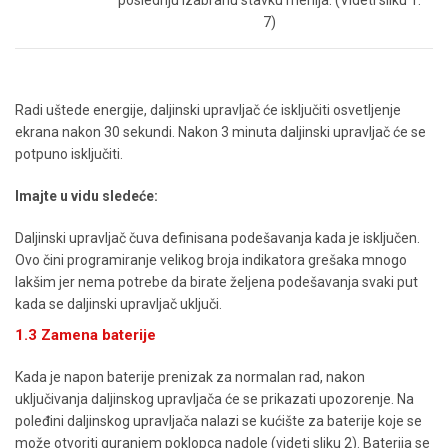
poslednju izabranu stavku menija. (Videti sliku 1:
7)
Radi uštede energije, daljinski upravljač će isključiti osvetljenje
ekrana nakon 30 sekundi. Nakon 3 minuta daljinski upravljač će se
potpuno isključiti.
Imajte u vidu sledeće:
Daljinski upravljač čuva definisana podešavanja kada je isključen.
Ovo čini programiranje velikog broja indikatora grešaka mnogo
lakšim jer nema potrebe da birate željena podešavanja svaki put
kada se daljinski upravljač uključi.
1.3 Zamena baterije
Kada je napon baterije prenizak za normalan rad, nakon
uključivanja daljinskog upravljača će se prikazati upozorenje. Na
poleđini daljinskog upravljača nalazi se kućište za baterije koje se
može otvoriti guranjem poklopca nadole (videti sliku 2). Baterija se