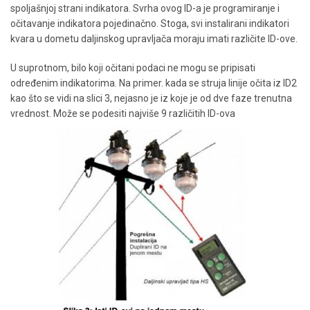
spoljašnjoj strani indikatora. Svrha ovog ID-a je programiranje i
očitavanje indikatora pojedinačno. Stoga, svi instalirani indikatori
kvara u dometu daljinskog upravljača moraju imati različite ID-ove.
U suprotnom, bilo koji očitani podaci ne mogu se pripisati
određenim indikatorima. Na primer. kada se struja linije očita iz ID2
kao što se vidi na slici 3, nejasno je iz koje je od dve faze trenutna
vrednost. Može se podesiti najviše 9 različitih ID-ova