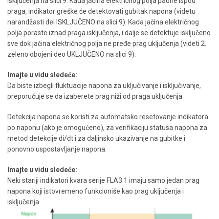
isključenja na slici 9. Kada jačina električnog polja padne ispod
praga, indikator greške će detektovati gubitak napona (videtu
narandžasti dei ISKLJUČENO na slici 9). Kada jačina električnog
polja poraste iznad praga isključenja, i dalje se detektuje isključeno
sve dok jačina električnog polja ne pređe prag uključenja (videti 2.
zeleno obojeni deo UKLJUČENO na slici 9).
Imajte u vidu sledeće:
Da biste izbegli fluktuacije napona za uključivanje i isključivanje,
preporučuje se da izaberete prag niži od praga uključenja.
Detekcija napona se koristi za automatsko resetovanje indikatora
po naponu (ako je omogućeno), za verifikaciju statusa napona za
metod detekcije di/dt i za daljinsko ukazivanje na gubitke i
ponovno uspostavljanje napona.
Imajte u vidu sledeće:
Neki stariji indikatori kvara serije FLA3.1 imaju samo jedan prag
napona koji istovremeno funkcioniše kao prag uključenja i
isključenja.