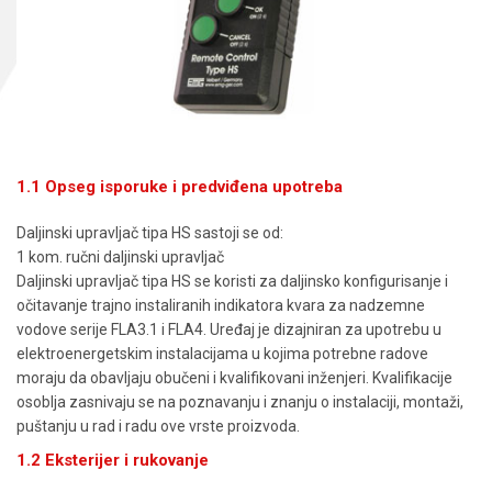
1.1 Opseg isporuke i predviđena upotreba
Daljinski upravljač tipa HS sastoji se od:
1 kom. ručni daljinski upravljač
Daljinski upravljač tipa HS se koristi za daljinsko konfigurisanje i
očitavanje trajno instaliranih indikatora kvara za nadzemne
vodove serije FLA3.1 i FLA4. Uređaj je dizajniran za upotrebu u
elektroenergetskim instalacijama u kojima potrebne radove
moraju da obavljaju obučeni i kvalifikovani inženjeri. Kvalifikacije
osoblja zasnivaju se na poznavanju i znanju o instalaciji, montaži,
puštanju u rad i radu ove vrste proizvoda.
1.2 Eksterijer i rukovanje