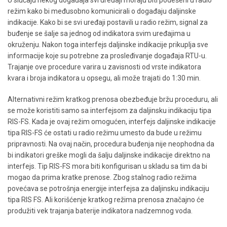
režim kako bi međusobno komunicirali o događaju daljinske
indikacije. Kako bi se svi uređaji postavili u radio režim, signal za
buđenje se šalje sa jednog od indikatora svim uređajima u
okruženju. Nakon toga interfejs daljinske indikacije prikuplja sve
informacije koje su potrebne za prosleđivanje događaja RTU-u.
Trajanje ove procedure varira u zavisnosti od vrste indikatora
kvara i broja indikatora u opsegu, ali može trajati do 1:30 min.
Alternativni režim kratkog prenosa obezbeđuje bržu proceduru, ali
se može koristiti samo sa interfejsom za daljinsku indikaciju tipa
RIS-FS. Kada je ovaj režim omogućen, interfejs daljinske indikacije
tipa RIS-FS će ostati u radio režimu umesto da bude u režimu
pripravnosti. Na ovaj način, procedura buđenja nije neophodna da
bi indikatori greške mogli da šalju daljinske indikacije direktno na
interfejs. Tip RIS-FS mora biti konfigurisan u skladu sa tim da bi
mogao da prima kratke prenose. Zbog stalnog radio režima
povećava se potrošnja energije interfejsa za daljinsku indikaciju
tipa RIS FS. Ali korišćenje kratkog režima prenosa značajno će
produžiti vek trajanja baterije indikatora nadzemnog voda.