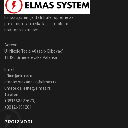
Elmas system je distributer opreme za
prevenciju svih rizika koje sa sobom
nosi rad sa strujom.
Adresa:
Ul. Nikole Tesle 40 (selo Glibovac)
11420 Smederevska Palanka
Email:
office@elmas.rs
dragan.stevanovic@elmas.rs
umete.da.letite@elmas.rs
Telefon:
+381653327673
,
+38126391201
PROIZVODI