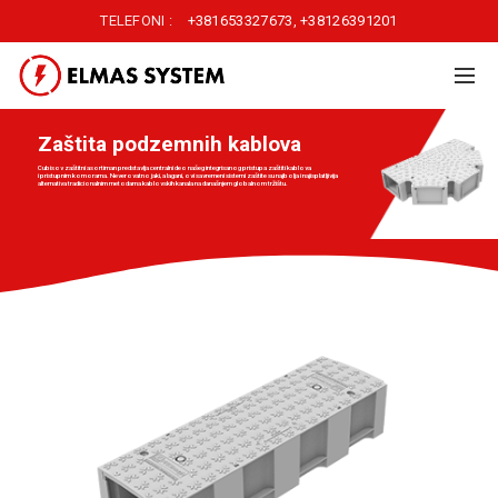
TELEFONI :
+381653327673
,
+38126391201
Zaštita podzemnih kablova
Cubisov zaštitni asortiman predstavlja centralni deo našeg integrisanog pristupa zaštiti kablova
i pristupnim komorama. Neverovatno jaki, a lagani, ovi savremeni sistemi zaštite su najbolja i najisplatljivija
alternativa tradicionalnim metodama kablovskih kanala na današnjem globalnom tržištu.