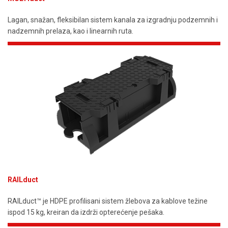
Lagan, snažan, fleksibilan sistem kanala za izgradnju podzemnih i
nadzemnih prelaza, kao i linearnih ruta.
RAILduct
RAILduct™ je HDPE profilisani sistem žlebova za kablove težine
ispod 15 kg, kreiran da izdrži opterećenje pešaka.