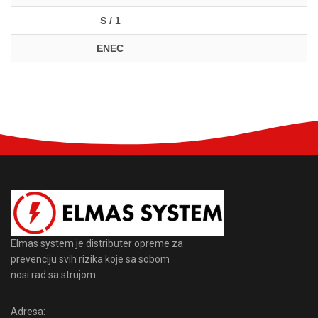
S / 1
ENEC
Elmas system je distributer opreme za
prevenciju svih rizika koje sa sobom
nosi rad sa strujom.
Adresa: