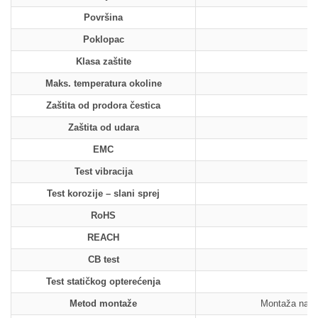
Površina
Poklopac
Klasa zaštite
Maks. temperatura okoline
Zaštita od prodora čestica
Zaštita od udara
EMC
Test vibracija
Test korozije – slani sprej
RoHS
REACH
CB test
Test statičkog opterećenja
Metod montaže
Montaža na st