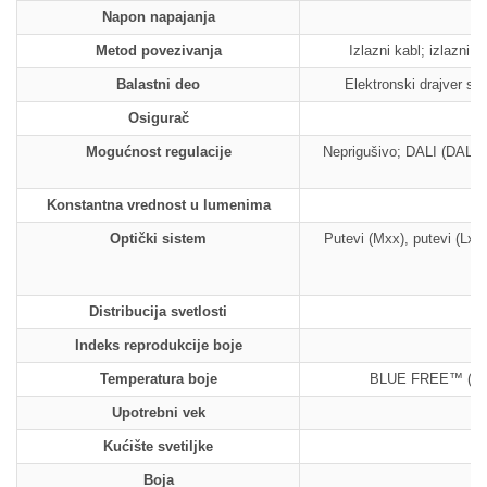
Napon napajanja
Metod povezivanja
Izlazni kabl; izlazni
Balastni deo
Elektronski drajver s
Osigurač
Mogućnost regulacije
Neprigušivo; DALI (DALI);
Konstantna vrednost u lumenima
Optički sistem
Putevi (Mxx), putevi (Lxx
Distribucija svetlosti
Indeks reprodukcije boje
Temperatura boje
BLUE FREE™ (Amber
Upotrebni vek
Kućište svetiljke
Boja