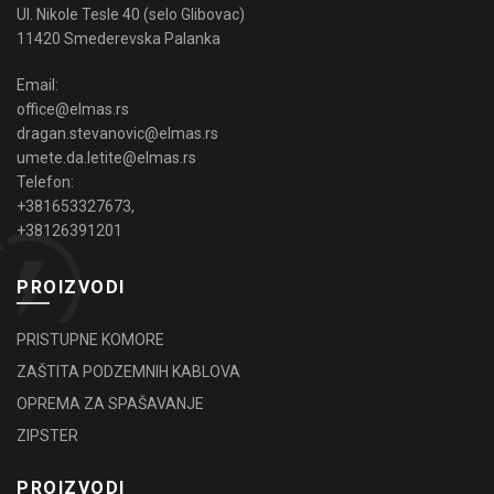
Ul. Nikole Tesle 40 (selo Glibovac)
11420 Smederevska Palanka
Email:
office@elmas.rs
dragan.stevanovic@elmas.rs
umete.da.letite@elmas.rs
Telefon:
+381653327673
,
+38126391201
PROIZVODI
PRISTUPNE KOMORE
ZAŠTITA PODZEMNIH KABLOVA
OPREMA ZA SPAŠAVANJE
ZIPSTER
PROIZVODI