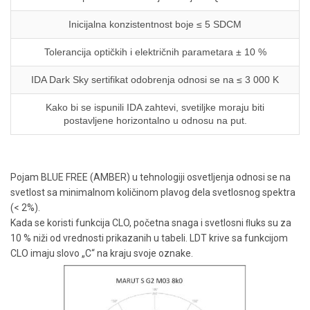
Inicijalna konzistentnost boje ≤ 5 SDCM
Tolerancija optičkih i električnih parametara ± 10 %
IDA Dark Sky sertifikat odobrenja odnosi se na ≤ 3 000 K
Kako bi se ispunili IDA zahtevi, svetiljke moraju biti
postavljene horizontalno u odnosu na put.
Pojam BLUE FREE (AMBER) u tehnologiji osvetljenja odnosi se na
svetlost sa minimalnom količinom plavog dela svetlosnog spektra
(< 2%).
Kada se koristi funkcija CLO, početna snaga i svetlosni ﬂuks su za
10 % niži od vrednosti prikazanih u tabeli. LDT krive sa funkcijom
CLO imaju slovo „C“ na kraju svoje oznake.