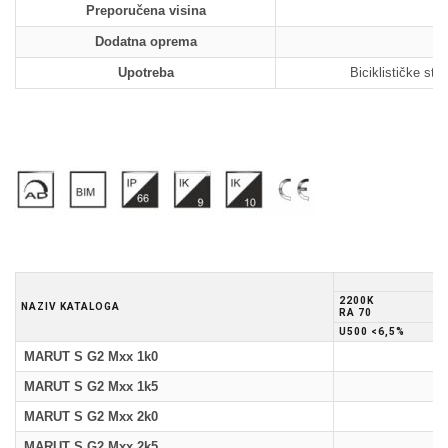
Preporučena visina
Dodatna oprema
Upotreba
Biciklističke staz
2200K
NAZIV KATALOGA
RA 70
U500 <6,5%
MARUT S G2 Mxx 1k0
MARUT S G2 Mxx 1k5
MARUT S G2 Mxx 2k0
MARUT S G2 Mxx 2k5