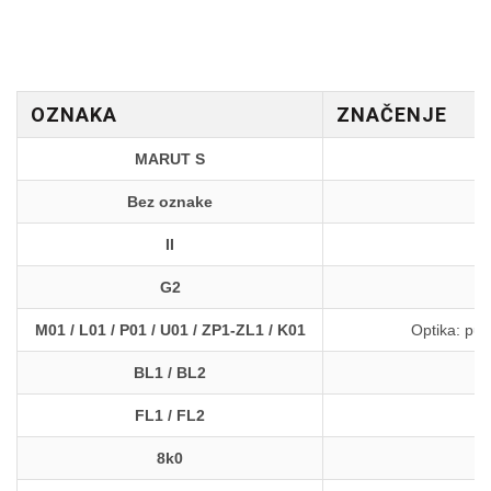
OZNAKA
ZNAČENJE
MARUT S
Bez oznake
II
G2
M01 / L01 / P01 / U01 / ZP1-ZL1 / K01
Optika: put
BL1 / BL2
FL1 / FL2
8k0