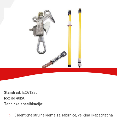
Standrad:
IEC61230
Icc:
do 40kA
Tehnička specifikacija:
3 identične strujne kleme za sabirnice, veličina i kapacitet na