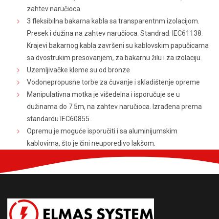
zahtev naručioca
3 fleksibilna bakarna kabla sa transparentnm izolacijom.
Presek i dužina na zahtev naručioca. Standrad: IEC61138.
Krajevi bakarnog kabla završeni su kablovskim papučicama
sa dvostrukim presovanjem, za bakarnu žilu i za izolaciju.
Uzemljivačke kleme su od bronze
Vodonepropusne torbe za čuvanje i skladištenje opreme
Manipulativna motka je višedelna i isporučuje se u
dužinama do 7.5m, na zahtev naručioca. Izrađena prema
standardu IEC60855.
Opremu je moguće isporučiti i sa aluminijumskim
kablovima, što je čini neuporedivo lakšom.