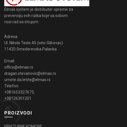
Elmas system je distributer opreme za
prevenciju svih rizika koje sa sobom
nosi rad sa strujom.
Adresa:
Ul. Nikole Tesle 40 (selo Glibovac)
11420 Smederevska Palanka
Email:
office@elmas.rs
dragan.stevanovic@elmas.rs
umete.da.letite@elmas.rs
Telefon:
+381653327673
,
+38126391201
PROIZVODI
PRISTUPNE KOMORE