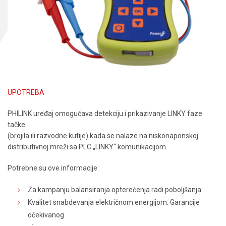
UPOTREBA
PHILINK uređaj omogućava detekciju i prikazivanje LINKY faze
tačke
(brojila ili razvodne kutije) kada se nalaze na niskonaponskoj
distributivnoj mreži sa PLC „LINKY“ komunikacijom.
Potrebne su ove informacije:
Za kampanju balansiranja opterećenja radi poboljšanja:
Kvalitet snabdevanja električnom energijom: Garancije
očekivanog