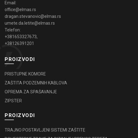
Email:
office@elmas.rs
dragan.stevanovic@elmas.rs
umete.da.letite@elmas.rs
Telefon:
+381653327673
,
+38126391201
PROIZVODI
PRISTUPNE KOMORE
ZAŠTITA PODZEMNIH KABLOVA
OPREMA ZA SPAŠAVANJE
ZIPSTER
PROIZVODI
TRAJNO POSTAVLJENI SISTEMI ZAŠTITE