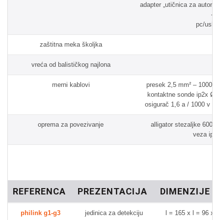
adapter „utičnica za automob
– 1
pc/usb 5
zaštitna meka školjka
vreća od balističkog najlona
merni kablovi
presek 2,5 mm² – 1000 v –
kontaktne sonde ip2x Ø4
osigurač 1,6 a / 1000 v / 
oprema za povezivanje
alligator stezaljke 600 
veza ip2
REFERENCA
PREZENTACIJA
DIMENZIJE
philink g1-g3
jedinica za detekciju
l = 165 x l = 96 x