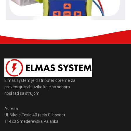
Elmas system je distributer opreme za
prevenciju svih rizika koje sa sobom
nosi rad sa strujom.
Adresa:
Ul. Nikole Tesle 40 (selo Glibovac)
11420 Smederevska Palanka