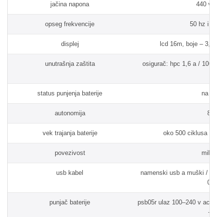
jačina napona
440 v (
opseg frekvencije
50 hz i 6
displej
lcd 16m, boje – 3,5”
unutrašnja zaštita
osigurač: hpc 1,6 a / 1000 
m
status punjenja baterije
na ek
autonomija
8 s
vek trajanja baterije
oko 500 ciklusa (pu
povezivost
mikro
usb kabel
namenski usb a muški / mic
0,8
punjač baterije
psb05r ulaz 100–240 v ac / 
– 1