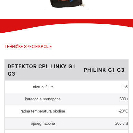
TEHNIČKE SPECIFIKACIJE
DETEKTOR CPL LINKY G1
PHILINK-G1 G3
G3
nivo zaštite
ip54 –
kategorija prenapona
600 v – 
radna temperatura okoline
-20°C d
opseg napona
206 v do 