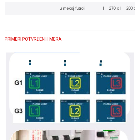
u mekoj futroli
l = 270 x l = 200 x
PRIMERI POTVRĐENIH MERA