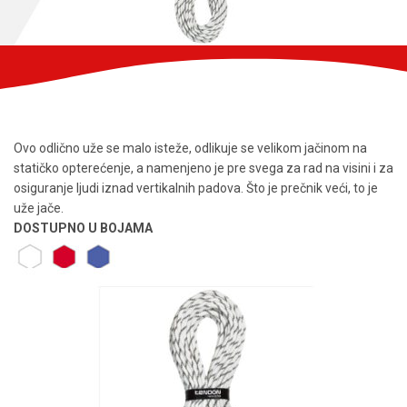
Ovo odlično uže se malo isteže, odlikuje se velikom jačinom na
statičko opterećenje, a namenjeno je pre svega za rad na visini i za
osiguranje ljudi iznad vertikalnih padova. Što je prečnik veći, to je
uže jače.
DOSTUPNO U BOJAMA