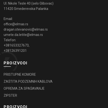
Ul. Nikole Tesle 40 (selo Glibovac)
11420 Smederevska Palanka
Email:
office@elmas.rs
dragan.stevanovic@elmas.rs
umete.da.letite@elmas.rs
Telefon:
+381653327673
,
+38126391201
PROIZVODI
PRISTUPNE KOMORE
ZAŠTITA PODZEMNIH KABLOVA
OPREMA ZA SPAŠAVANJE
ZIPSTER
PROIZVODI