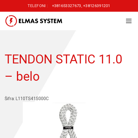
TELEFONI :
+381653327673
,
+38126391201
TENDON STATIC 11.0
– belo
Šifra: L110TS41S000C