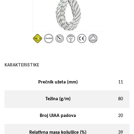
KARAKTERISTIKE
Prečnik užeta (mm)
11
Težina (g/m)
80
Broj UIAA padova
20
Relativna masa košuljice (%)
39