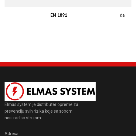
EN 1891
da
Elmas system je distributer opreme za
prevenciju svih rizika koje sa sobom
nosi rad sa strujom.
Adresa: