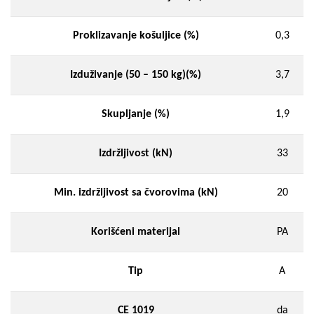
Proklizavanje košuljice (%)
0,3
Izduživanje (50 – 150 kg)(%)
3,7
Skupljanje (%)
1,9
Izdržljivost (kN)
33
Min. izdržljivost sa čvorovima (kN)
20
Korišćeni materijal
PA
Tip
A
CE 1019
da