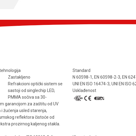
tehnologija
Standard
Zastakljeno
N 60598-1, EN 60598-2-3, EN 624
Refrakcioni optički sistem se
UNI EN ISO 16474-3, UNI EN ISO 
sastoji od singlechip LED,
Usklađenost
PMMA sočiva sa 30-
m garancijom za zaštitu od UV
 i žućenja usled starenja,
umskog reflektora čistoće od
ekstra prozirnog kaljenog stakla.