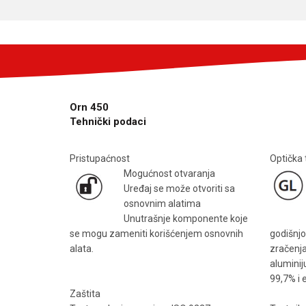
Orn 450
Tehnički podaci
Pristupaćnost
Optička 
Mogućnost otvaranja
Uređaj se može otvoriti sa
osnovnim alatima
Unutrašnje komponente koje
se mogu zameniti korišćenjem osnovnih
godišnjo
alata.
zračenja
aluminij
99,7% i 
Zaštita