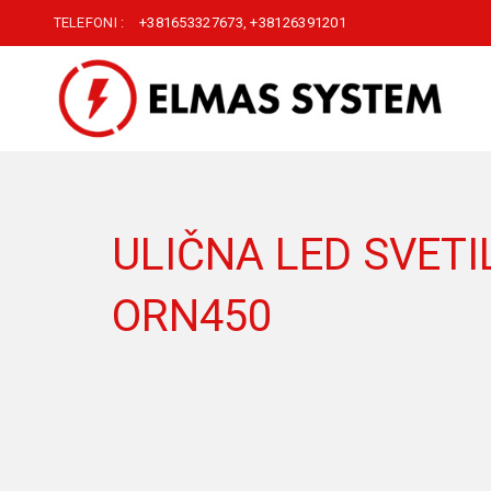
TELEFONI :
+381653327673
,
+38126391201
ULIČNA LED SVETI
ORN450