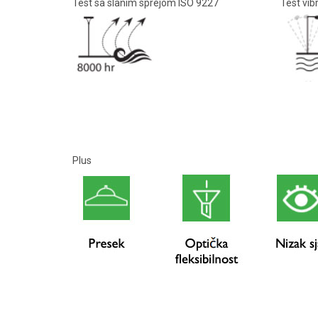
Test sa slanim sprejom ISO 9227
Test vib
Plus