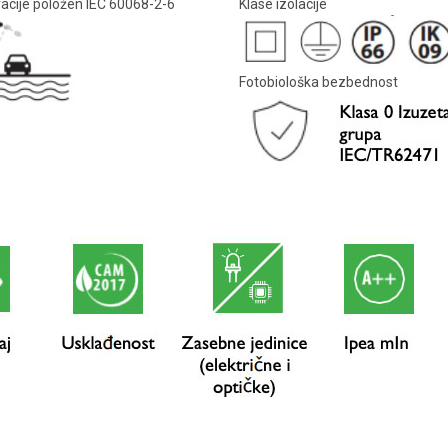
racije položen IEC 60068-2-6
Klase izolacije
Fotobiološka bezbednost