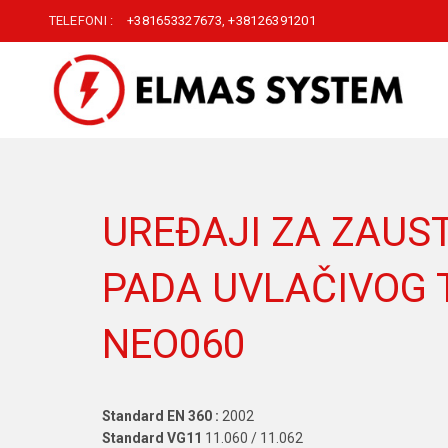
TELEFONI :
+381653327673
,
+38126391201
UREĐAJI ZA ZAUS
PADA UVLAČIVOG 
NEO060
Standard EN 360 :
2002
Standard VG11
11.060 / 11.062