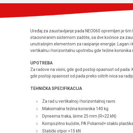
Uređaj za zaustavljanje pada NEO060 opremljen je 6
stacioniranim sistemom zaštite, sa dve kočnice za zaust
unutrašnjim elementom za rasipanje energije. Lagan i
vertikalnu i horizontalnu upotrebu gde težine korisnika 
UPOTREBA
Za radove na visini, gde god postoji opasnost od pada. K
gde postoji opasnost od pada preko oštrih ivica sa radi
TEHNIČKA SPECIFIKACIJA
Za rad u vertikalnoj i horizontalnoj ravni
Maksimalna težina korisnika 140 kg
Dyneema traka, širine 25 mm (R>22 kN)
Kompozitno kućište, PA Poliamid+ staklo plastik
Statički otpor >15 kN