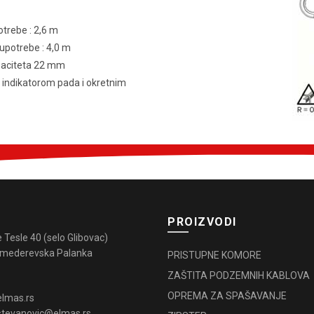
otrebe : 2,6 m
 upotrebe : 4,0 m
paciteta 22 mm
 indikatorom pada i okretnim
PROIZVODI
e Tesle 40 (selo Glibovac)
mederevska Palanka
PRISTUPNE KOMORE
ZAŠTITA PODZEMNIH KABLOVA
OPREMA ZA SPAŠAVANJE
elmas.rs
stevanovic@elmas.rs