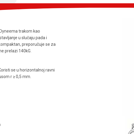
m Dyneema trakom kao
avljanje u slučaju pada i
 kompaktan, preporučuje se za
ne prelazi 140kG.
oristi se u horizontalnoj ravni
jusom r ≥ 0,5 mm.
a